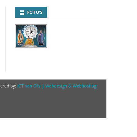
FOTO’S
ered by:
ICT van Gils | Webdesign & Webhosting