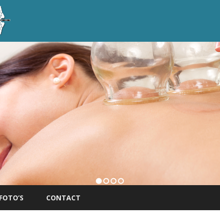
1
2
3
4
FOTO’S
CONTACT